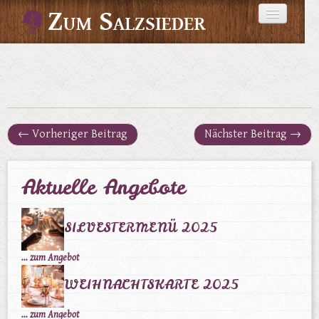
STARTSEITE
ANGEBOTE
←
Vorheriger Beitrag
Nächster Beitrag
→
GALERIE
Aktuelle Angebote
EVENTS
SILVESTERMENÜ 2025
KONTAKT
... zum Angebot
WEIHNACHTSKARTE 2025
... zum Angebot